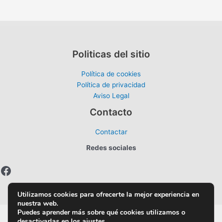
Politicas del sitio
Política de cookies
Política de privacidad
Aviso Legal
Contacto
Contactar
Redes sociales
Facebook
Utilizamos cookies para ofrecerte la mejor experiencia en
nuestra web.
Puedes aprender más sobre qué cookies utilizamos o
Copyright © 2026 Aprendiendo Quechua | Powered by
desactivarlas en los
ajustes
.