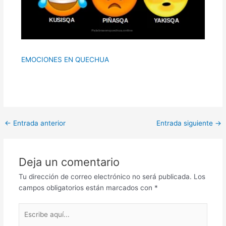
EMOCIONES EN QUECHUA
Navegación
←
Entrada anterior
Entrada siguiente
→
de
entradas
Deja un comentario
Tu dirección de correo electrónico no será publicada.
Los
campos obligatorios están marcados con
*
Escribe
aquí...