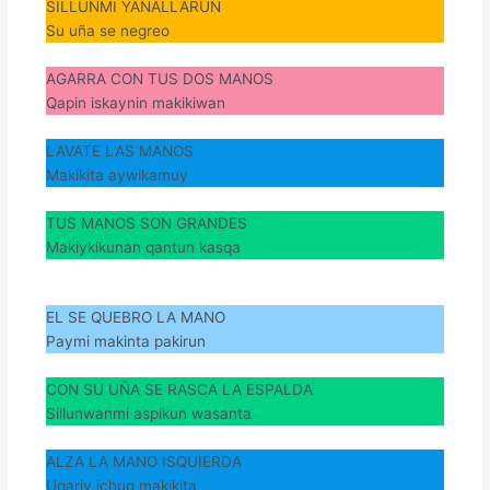
SILLUNMI YANALLARUN
Su uña se negreo
AGARRA CON TUS DOS MANOS
Qapin iskaynin makikiwan
LAVATE LAS MANOS
Makikita aywikamuy
TUS MANOS SON GRANDES
Makiykikunan qantun kasqa
EL SE QUEBRO LA MANO
Paymi makinta pakirun
CON SU UÑA SE RASCA LA ESPALDA
Sillunwanmi aspikun wasanta
ALZA LA MANO ISQUIERDA
Uqariy ichuq makikita