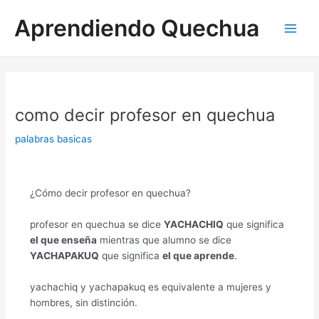
Ir
Aprendiendo Quechua
al
Main
contenido
Men
como decir profesor en quechua
palabras basicas
¿Cómo decir profesor en quechua?
profesor en quechua se dice
YACHACHIQ
que significa
el que enseña
mientras que alumno se dice
YACHAPAKUQ
que significa
el que aprende
.
yachachiq y yachapakuq es equivalente a mujeres y
hombres, sin distinción.