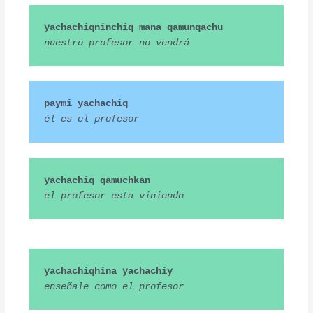
yachachiqninchiq mana qamunqachu
nuestro profesor no vendrá
paymi yachachiq
él es el profesor
yachachiq qamuchkan
el profesor esta viniendo
yachachiqhina yachachiy
enseñale como el profesor